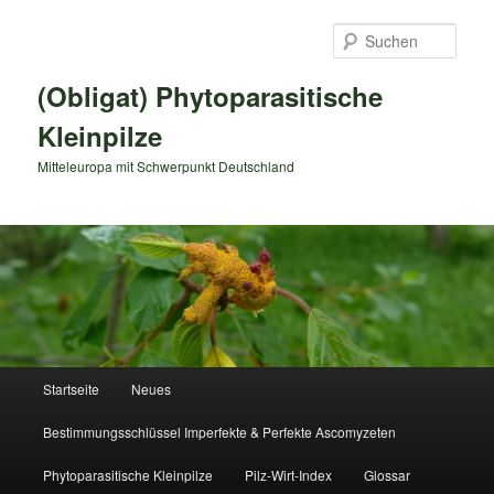
Zum
primären
Such
Inhalt
springen
(Obligat) Phytoparasitische
Kleinpilze
Mitteleuropa mit Schwerpunkt Deutschland
Hauptmenü
Startseite
Neues
Bestimmungsschlüssel Imperfekte & Perfekte Ascomyzeten
Phytoparasitische Kleinpilze
Pilz-Wirt-Index
Glossar