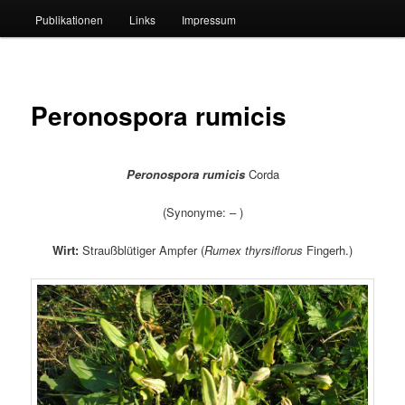
Publikationen
Links
Impressum
Peronospora rumicis
Peronospora rumicis
Corda
(Synonyme: – )
Wirt:
Straußblütiger Ampfer (
Rumex thyrsiflorus
Fingerh.)