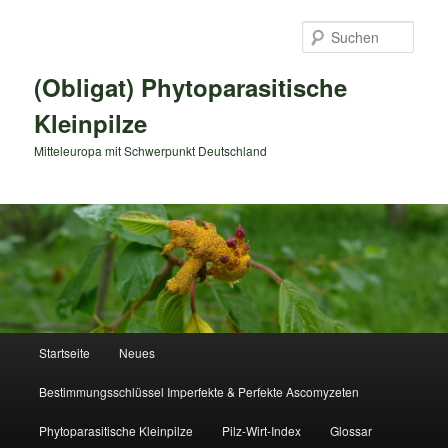
Zum
primären
Such
Inhalt
springen
(Obligat) Phytoparasitische
Kleinpilze
Mitteleuropa mit Schwerpunkt Deutschland
Hauptmenü
Startseite
Neues
Bestimmungsschlüssel Imperfekte & Perfekte Ascomyzeten
Phytoparasitische Kleinpilze
Pilz-Wirt-Index
Glossar