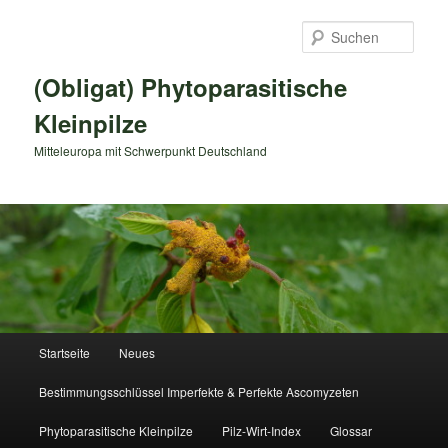
Zum
primären
Such
Inhalt
springen
(Obligat) Phytoparasitische
Kleinpilze
Mitteleuropa mit Schwerpunkt Deutschland
Hauptmenü
Startseite
Neues
Bestimmungsschlüssel Imperfekte & Perfekte Ascomyzeten
Phytoparasitische Kleinpilze
Pilz-Wirt-Index
Glossar