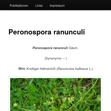
Publikationen
Links
Impressum
Peronospora ranunculi
Peronospora ranunculi
Gäum.
(Synonyme: – )
Wirt:
Knolliger Hahnenfuß (
Ranunculus bulbosus
L.)