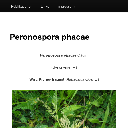
Publikationen
Links
Impressum
Peronospora phacae
Peronospora phacae
Gäum.
(Synonyme: – )
Wirt:
Kicher-Tragant
(
Astragalus cicer
L.)