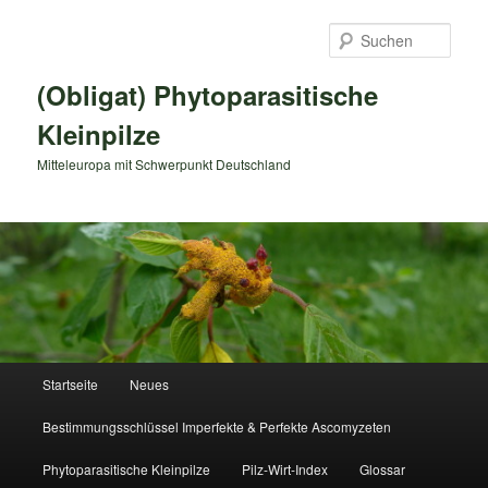
Zum
primären
Such
Inhalt
springen
(Obligat) Phytoparasitische
Kleinpilze
Mitteleuropa mit Schwerpunkt Deutschland
Hauptmenü
Startseite
Neues
Bestimmungsschlüssel Imperfekte & Perfekte Ascomyzeten
Phytoparasitische Kleinpilze
Pilz-Wirt-Index
Glossar