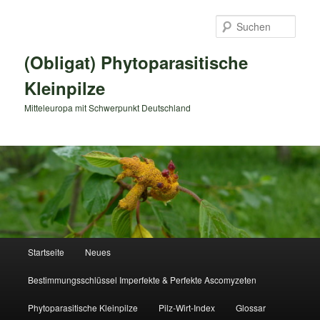
Zum
primären
Such
Inhalt
springen
(Obligat) Phytoparasitische
Kleinpilze
Mitteleuropa mit Schwerpunkt Deutschland
Hauptmenü
Startseite
Neues
Bestimmungsschlüssel Imperfekte & Perfekte Ascomyzeten
Phytoparasitische Kleinpilze
Pilz-Wirt-Index
Glossar