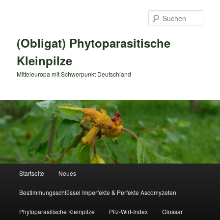
Zum
primären
Such
Inhalt
springen
(Obligat) Phytoparasitische
Kleinpilze
Mitteleuropa mit Schwerpunkt Deutschland
Hauptmenü
Startseite
Neues
Bestimmungsschlüssel Imperfekte & Perfekte Ascomyzeten
Phytoparasitische Kleinpilze
Pilz-Wirt-Index
Glossar