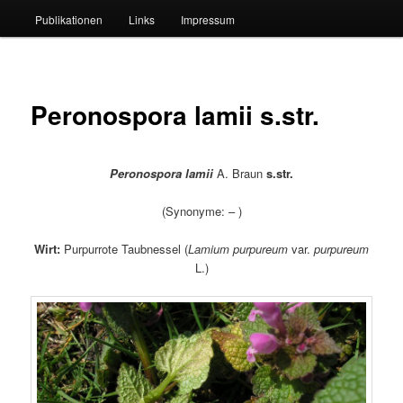
Publikationen
Links
Impressum
Peronospora lamii s.str.
Peronospora lamii
A. Braun
s.str.
(Synonyme: – )
Wirt:
Purpurrote Taubnessel (
Lamium purpureum
var.
purpureum
L.)