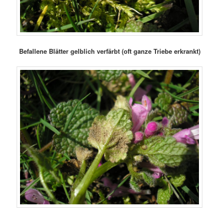
Befallene Blätter gelblich verfärbt (oft ganze Triebe erkrankt)