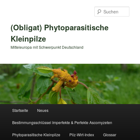
Zum
primären
Such
Inhalt
springen
(Obligat) Phytoparasitische
Kleinpilze
Mitteleuropa mit Schwerpunkt Deutschland
Hauptmenü
Startseite
Neues
Bestimmungsschlüssel Imperfekte & Perfekte Ascomyzeten
Phytoparasitische Kleinpilze
Pilz-Wirt-Index
Glossar