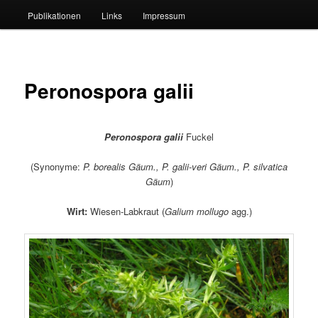
Publikationen
Links
Impressum
Peronospora galii
Peronospora galii
Fuckel
(Synonyme:
P. borealis Gäum., P. galii-veri Gäum., P. silvatica
Gäum
)
Wirt:
Wiesen-Labkraut (
Galium mollugo
agg.)