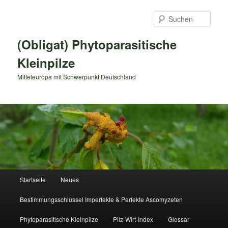
Zum
primären
Such
Inhalt
springen
(Obligat) Phytoparasitische
Kleinpilze
Mitteleuropa mit Schwerpunkt Deutschland
Hauptmenü
Startseite
Neues
Bestimmungsschlüssel Imperfekte & Perfekte Ascomyzeten
Phytoparasitische Kleinpilze
Pilz-Wirt-Index
Glossar