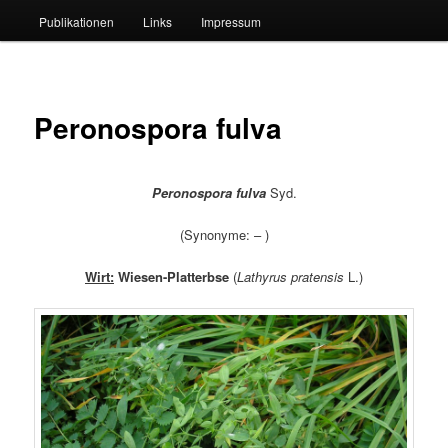
Publikationen
Links
Impressum
Peronospora fulva
Peronospora fulva
Syd.
(Synonyme: – )
Wirt:
Wiesen-Platterbse
(
Lathyrus pratensis
L.)