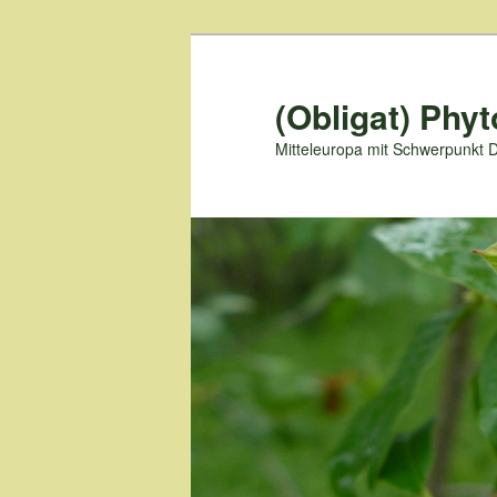
Zum
primären
Inhalt
(Obligat) Phyt
springen
Mitteleuropa mit Schwerpunkt 