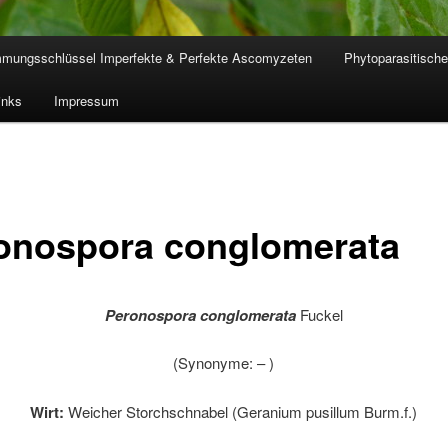
mmungsschlüssel Imperfekte & Perfekte Ascomyzeten
Phytoparasitische
inks
Impressum
onospora conglomerata
Peronospora conglomerata
Fuckel
(Synonyme: – )
Wirt:
Weicher Storchschnabel (Geranium pusillum Burm.f.)