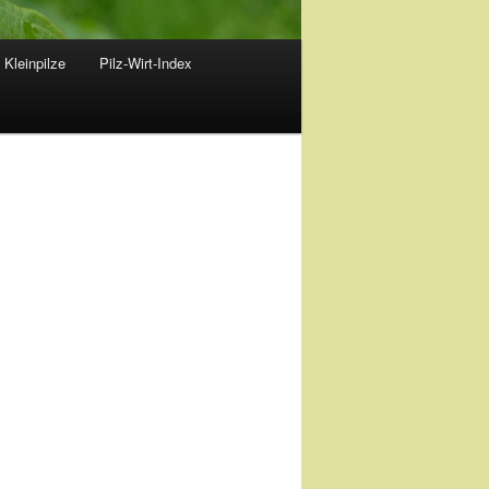
 Kleinpilze
Pilz-Wirt-Index