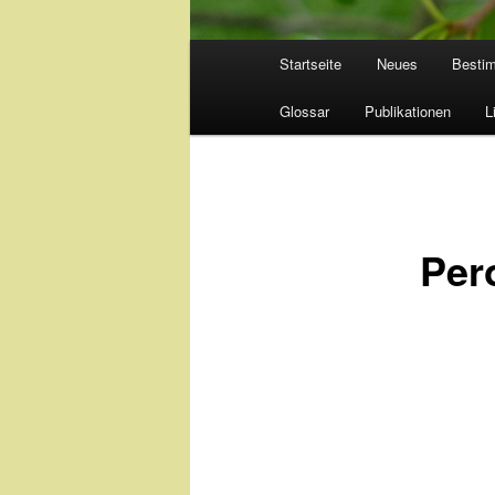
Hauptmenü
Startseite
Neues
Besti
Glossar
Publikationen
L
Per