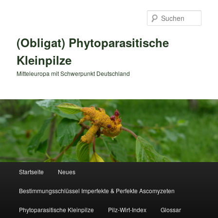
Zum
primären
Such
Inhalt
springen
(Obligat) Phytoparasitische
Kleinpilze
Mitteleuropa mit Schwerpunkt Deutschland
Hauptmenü
Startseite
Neues
Bestimmungsschlüssel Imperfekte & Perfekte Ascomyzeten
Phytoparasitische Kleinpilze
Pilz-Wirt-Index
Glossar