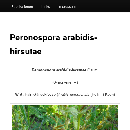
Publikationen
Links
Impressum
Peronospora arabidis-
hirsutae
Peronospora arabidis-hirsutae
Gäum.
(Synonyme: – )
Wirt:
Hain-Gänsekresse (
Arabis nemorensis
(Hoffm.) Koch)