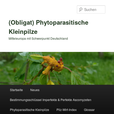
Zum
primären
Such
Inhalt
springen
(Obligat) Phytoparasitische
Kleinpilze
Mitteleuropa mit Schwerpunkt Deutschland
Hauptmenü
Startseite
Neues
Bestimmungsschlüssel Imperfekte & Perfekte Ascomyzeten
Phytoparasitische Kleinpilze
Pilz-Wirt-Index
Glossar