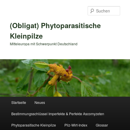
Zum
primären
Such
Inhalt
springen
(Obligat) Phytoparasitische
Kleinpilze
Mitteleuropa mit Schwerpunkt Deutschland
Hauptmenü
Startseite
Neues
Bestimmungsschlüssel Imperfekte & Perfekte Ascomyzeten
Phytoparasitische Kleinpilze
Pilz-Wirt-Index
Glossar