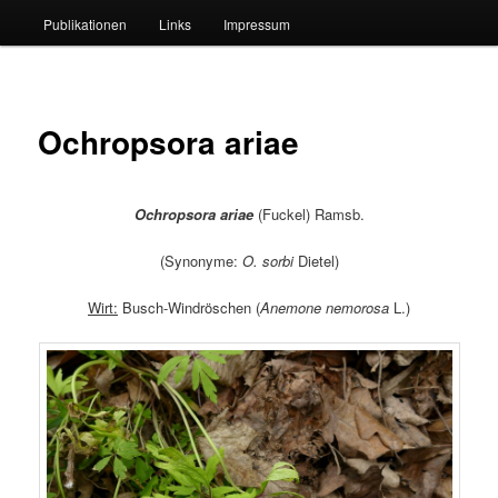
Publikationen
Links
Impressum
Ochropsora ariae
Ochropsora ariae
(Fuckel) Ramsb.
(Synonyme:
O. sorbi
Dietel)
Wirt:
Busch-Windröschen (
Anemone nemorosa
L.)