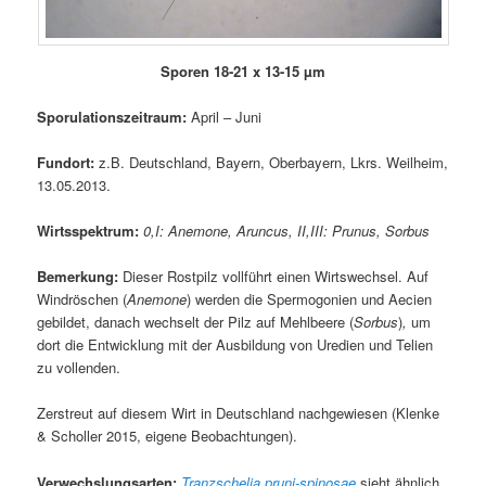
Sporen 18-21 x 13-15 µm
Sporulationszeitraum:
April – Juni
Fundort:
z.B. Deutschland, Bayern, Oberbayern, Lkrs. Weilheim,
13.05.2013.
Wirtsspektrum:
0,I: Anemone, Aruncus, II,III: Prunus, Sorbus
Bemerkung:
Dieser Rostpilz vollführt einen Wirtswechsel. Auf
Windröschen (
Anemone
) werden die Spermogonien und Aecien
gebildet, danach wechselt der Pilz auf Mehlbeere (
Sorbus
)
,
um
dort die Entwicklung mit der Ausbildung von Uredien und Telien
zu vollenden.
Zerstreut auf diesem Wirt in Deutschland nachgewiesen (Klenke
& Scholler 2015, eigene Beobachtungen).
Verwechslungsarten:
Tranzschelia pruni-spinosae
sieht ähnlich