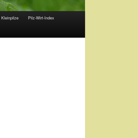
 Kleinpilze
Pilz-Wirt-Index