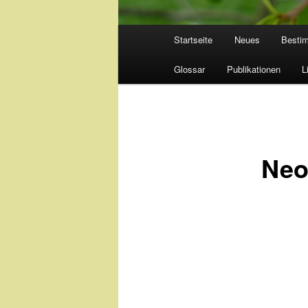
Hauptmenü
Startseite
Neues
Besti
Glossar
Publikationen
L
Neo