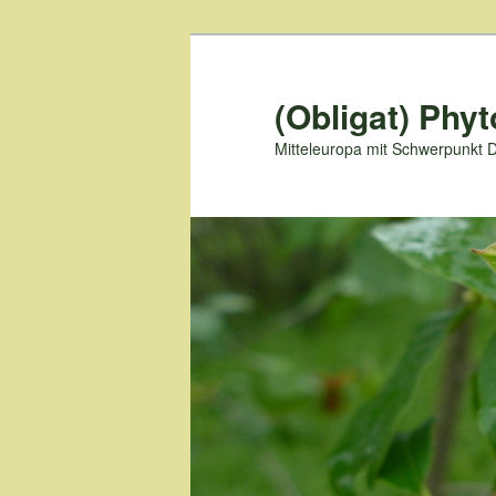
Zum
primären
Inhalt
(Obligat) Phyt
springen
Mitteleuropa mit Schwerpunkt 