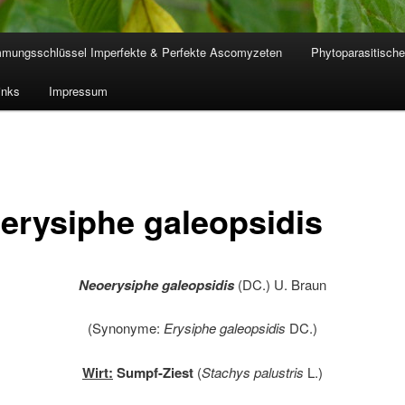
mmungsschlüssel Imperfekte & Perfekte Ascomyzeten
Phytoparasitische
inks
Impressum
erysiphe galeopsidis
Neoerysiphe galeopsidis
(DC.) U. Braun
(Synonyme:
Erysiphe galeopsidis
DC.)
Wirt:
Sumpf-Ziest
(
Stachys palustris
L.)