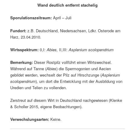
Wand deutlich entfernt stachelig
Sporulationszeitraum:
April – Juli
Fundort:
z.B.
Deutschland, Niedersachsen, Ldkr. Osterode am
Harz, 23.04.2010.
Wirtsspektrum:
0,I:
Abies,
II,III:
Asplenium scolopendrium
Bemerkung:
Dieser Rostpilz vollführt einen Wirtswechsel.
Während auf Tanne (
Abies
) die Spermogonien und Aecien
gebildet werden, wechselt der Pilz auf Hirschzunge (
Asplenium
scolopendrium
)
,
um dort die Entwicklung mit der Ausbildung von
Uredien und Telien zu vollenden.
Zerstreut auf diesem Wirt in Deutschland nachgewiesen (Klenke
& Scholler 2015, eigene Beobachtungen).
Verwechslungsarten:
Keine.