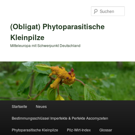
Zum
primären
Such
Inhalt
springen
(Obligat) Phytoparasitische
Kleinpilze
Mitteleuropa mit Schwerpunkt Deutschland
Hauptmenü
Startseite
Neues
Bestimmungsschlüssel Imperfekte & Perfekte Ascomyzeten
Phytoparasitische Kleinpilze
Pilz-Wirt-Index
Glossar