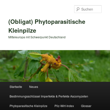
Zum
primären
Such
Inhalt
springen
(Obligat) Phytoparasitische
Kleinpilze
Mitteleuropa mit Schwerpunkt Deutschland
Hauptmenü
Startseite
Neues
Bestimmungsschlüssel Imperfekte & Perfekte Ascomyzeten
Phytoparasitische Kleinpilze
Pilz-Wirt-Index
Glossar