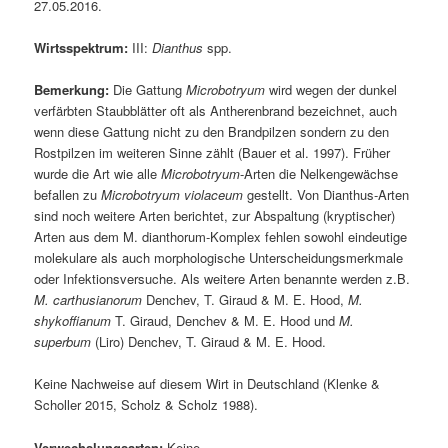
27.05.2016.
Wirtsspektrum:
III:
Dianthus
spp.
Bemerkung:
Die Gattung
Microbotryum
wird wegen der dunkel
verfärbten Staubblätter oft als Antherenbrand bezeichnet, auch
wenn diese Gattung nicht zu den Brandpilzen sondern zu den
Rostpilzen im weiteren Sinne zählt (Bauer et al. 1997). Früher
wurde die Art wie alle
Microbotryum
-Arten die Nelkengewächse
befallen zu
Microbotryum violaceum
gestellt. Von Dianthus-Arten
sind noch weitere Arten berichtet, zur Abspaltung (kryptischer)
Arten aus dem M. dianthorum-Komplex fehlen sowohl eindeutige
molekulare als auch morphologische Unterscheidungsmerkmale
oder Infektionsversuche. Als weitere Arten benannte werden z.B.
M. carthusianorum
Denchev, T. Giraud & M. E. Hood,
M.
shykoffianum
T. Giraud, Denchev & M. E. Hood und
M.
superbum
(Liro) Denchev, T. Giraud & M. E. Hood.
Keine Nachweise auf diesem Wirt in Deutschland (Klenke &
Scholler 2015, Scholz & Scholz 1988).
Verwechslungsarten:
Keine