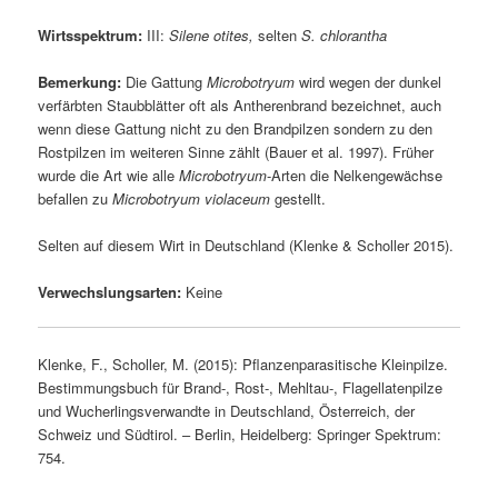
Wirtsspektrum:
III:
Silene otites,
selten
S. chlorantha
Bemerkung:
Die Gattung
Microbotryum
wird wegen der dunkel
verfärbten Staubblätter oft als Antherenbrand bezeichnet, auch
wenn diese Gattung nicht zu den Brandpilzen sondern zu den
Rostpilzen im weiteren Sinne zählt (Bauer et al. 1997). Früher
wurde die Art wie alle
Microbotryum
-Arten die Nelkengewächse
befallen zu
Microbotryum violaceum
gestellt.
Selten auf diesem Wirt in Deutschland (Klenke & Scholler 2015).
Verwechslungsarten:
Keine
Klenke, F., Scholler, M. (2015): Pflanzenparasitische Kleinpilze.
Bestimmungsbuch für Brand-, Rost-, Mehltau-, Flagellatenpilze
und Wucherlingsverwandte in Deutschland, Österreich, der
Schweiz und Südtirol. – Berlin, Heidelberg: Springer Spektrum:
754.