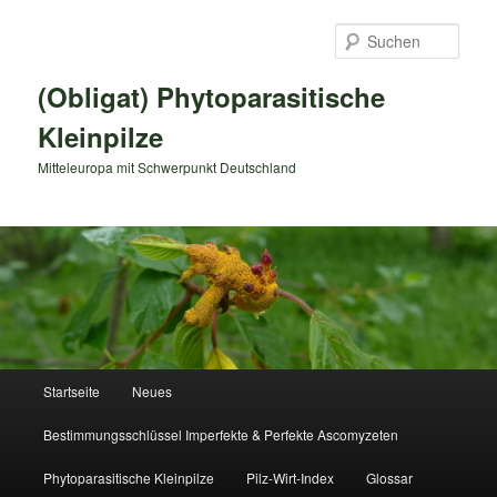
Zum
primären
Such
Inhalt
springen
(Obligat) Phytoparasitische
Kleinpilze
Mitteleuropa mit Schwerpunkt Deutschland
Hauptmenü
Startseite
Neues
Bestimmungsschlüssel Imperfekte & Perfekte Ascomyzeten
Phytoparasitische Kleinpilze
Pilz-Wirt-Index
Glossar