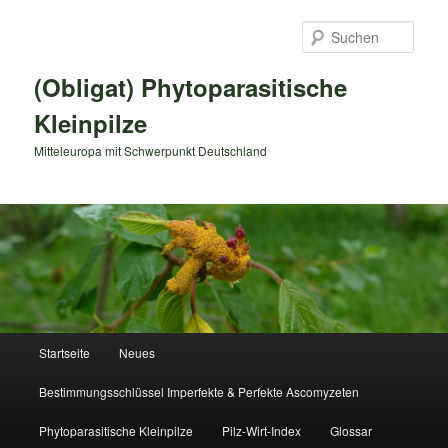
Zum
primären
Such
Inhalt
springen
(Obligat) Phytoparasitische
Kleinpilze
Mitteleuropa mit Schwerpunkt Deutschland
Hauptmenü
Startseite
Neues
Bestimmungsschlüssel Imperfekte & Perfekte Ascomyzeten
Phytoparasitische Kleinpilze
Pilz-Wirt-Index
Glossar