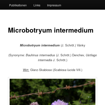
Publikationen
Links
Impressum
Microbotryum intermedium
Microbotryum intermedium
(J. Schröt.) Vánky
(Synonyme:
Bauhinus intermedius
(J. Schröt.) Denchev,
Ustilago
intermedia
J. Schröt.)
Wirt:
Glanz-Skabiose (
Scabiosa lucida
Vill.)