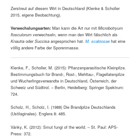
Zerstreut auf diesem Wirt in Deutschland (Klenke & Scholler
2015, eigene Beobachtung).
Verwechslungsarten:
Man kann die Art nur mit
Microbotryum
flosculorum
verwechseln, wenn man den Wirt fälschlich als
Knautia
oder
Succisa
angesprochen hat.
M. scabiosae
hat eine
völlig andere Farbe der Sporenmasse.
Klenke, F., Scholler, M. (2015): Pflanzenparasitische Kleinpilze.
Bestimmungsbuch für Brand-, Rost-, Mehltau-, Flagellatenpilze
und Wucherlingsverwandte in Deutschland, Österreich, der
Schweiz und Südtirol. – Berlin, Heidelberg: Springer Spektrum:
724.
Scholz, H., Scholz, I. (1988) Die Brandpilze Deutschlands
(Ustilaginales). Englera 8: 485.
Vánky, K. (2012): Smut fungi of the world. – St. Paul: APS-
Press: 372.