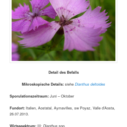
Detail des Befalls
Mikroskopische Details:
siehe
Dianthus deltoides
Sporulationszeitraum:
Juni – Oktober
Fundort:
Italien, Aostatal, Aymavilles, sw Poyaz, Valle d’Aosta,
26.07.2013.
Wirtsspektrum:
III:
Dianthus
spp.