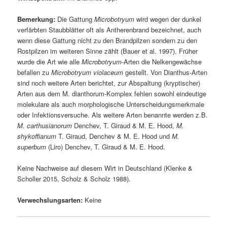
Bemerkung:
Die Gattung
Microbotryum
wird wegen der dunkel
verfärbten Staubblätter oft als Antherenbrand bezeichnet, auch
wenn diese Gattung nicht zu den Brandpilzen sondern zu den
Rostpilzen im weiteren Sinne zählt (Bauer et al. 1997). Früher
wurde die Art wie alle
Microbotryum
-Arten die Nelkengewächse
befallen zu
Microbotryum violaceum
gestellt. Von Dianthus-Arten
sind noch weitere Arten berichtet, zur Abspaltung (kryptischer)
Arten aus dem M. dianthorum-Komplex fehlen sowohl eindeutige
molekulare als auch morphologische Unterscheidungsmerkmale
oder Infektionsversuche. Als weitere Arten benannte werden z.B.
M. carthusianorum
Denchev, T. Giraud & M. E. Hood,
M.
shykoffianum
T. Giraud, Denchev & M. E. Hood und
M.
superbum
(Liro) Denchev, T. Giraud & M. E. Hood.
Keine Nachweise auf diesem Wirt in Deutschland (Klenke &
Scholler 2015, Scholz & Scholz 1988).
Verwechslungsarten:
Keine