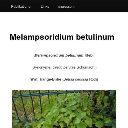
Publikationen
Links
Impressum
Melampsoridium betulinum
Melampsoridium betulinum
Kleb.
(Synonyme:
Uredo betulae
Schumach.)
Wirt:
Hänge-Birke
(
B
etula
pendula
Roth)