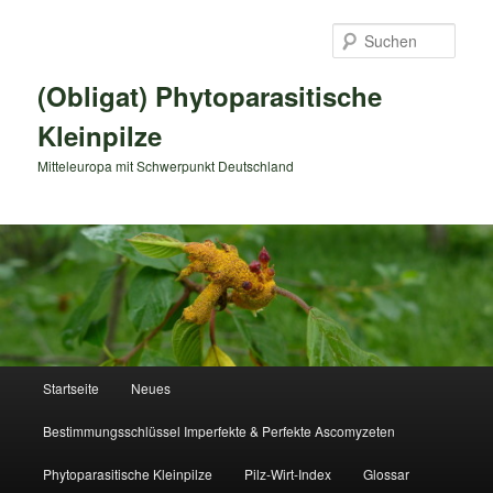
Zum
primären
Such
Inhalt
springen
(Obligat) Phytoparasitische
Kleinpilze
Mitteleuropa mit Schwerpunkt Deutschland
Hauptmenü
Startseite
Neues
Bestimmungsschlüssel Imperfekte & Perfekte Ascomyzeten
Phytoparasitische Kleinpilze
Pilz-Wirt-Index
Glossar