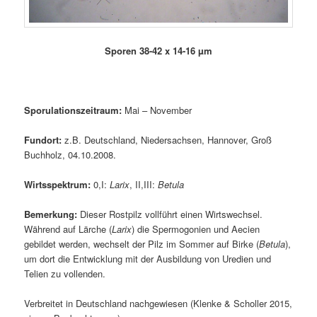
Sporen 38-42 x 14-16 µm
Sporulationszeitraum:
Mai – November
Fundort:
z.B. Deutschland, Niedersachsen, Hannover, Groß
Buchholz, 04.10.2008.
Wirtsspektrum:
0,I:
Larix
, II,III:
Betula
Bemerkung:
Dieser Rostpilz vollführt einen Wirtswechsel.
Während auf Lärche (
Larix
) die Spermogonien und Aecien
gebildet werden, wechselt der Pilz im Sommer auf Birke (
Betula
),
um dort die Entwicklung mit der Ausbildung von Uredien und
Telien zu vollenden.
Verbreitet in Deutschland nachgewiesen (Klenke & Scholler 2015,