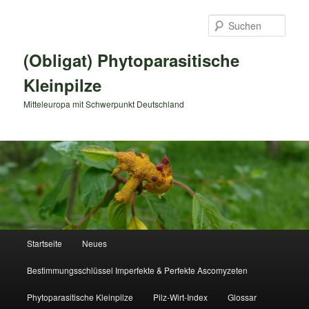
Zum
primären
Such
Inhalt
springen
(Obligat) Phytoparasitische
Kleinpilze
Mitteleuropa mit Schwerpunkt Deutschland
Hauptmenü
Startseite
Neues
Bestimmungsschlüssel Imperfekte & Perfekte Ascomyzeten
Phytoparasitische Kleinpilze
Pilz-Wirt-Index
Glossar