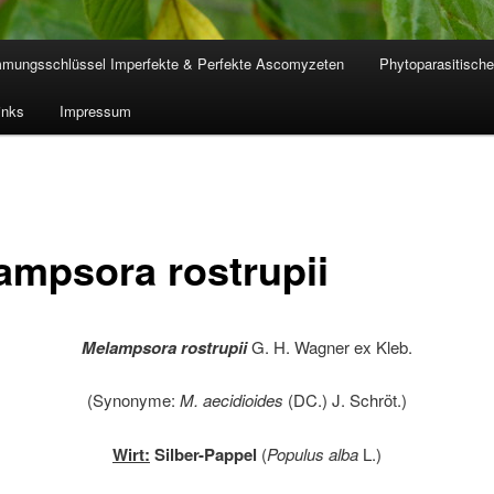
mmungsschlüssel Imperfekte & Perfekte Ascomyzeten
Phytoparasitische
inks
Impressum
ampsora rostrupii
Melampsora rostrupii
G. H. Wagner ex Kleb.
(Synonyme:
M. aecidioides
(DC.) J. Schröt.)
Wirt:
Silber-Pappel
(
Populus alba
L.)