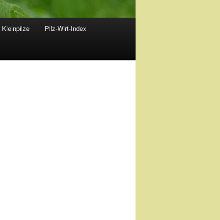
 Kleinpilze
Pilz-Wirt-Index