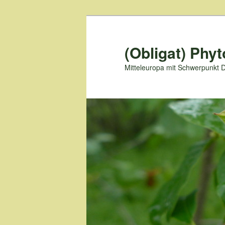
Zum
primären
Inhalt
(Obligat) Phyt
springen
Mitteleuropa mit Schwerpunkt 