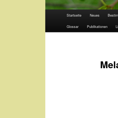
Hauptmenü
Startseite
Neues
Besti
Glossar
Publikationen
L
Mel