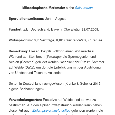
Mikroskopische Merkmale:
siehe
Salix retusa
Sporulationszeitraum:
Juni – August
Fundort:
z.B. Deutschland, Bayern, Oberallgäu, 28.07.2008.
Wirtsspektrum:
0,I
: Saxifraga,
II,III:
Salix reticulata, S. retusa
Bemerkung:
Dieser Rostpilz vollführt einen Wirtswechsel.
Während auf Steinbrech (
Saxifraga
) die Spermogonien und
Aecien (Caeoma) gebildet werden, wechselt der Pilz im Sommer
auf Weide (
Salix
), um dort die Entwicklung mit der Ausbildung
von Uredien und Telien zu vollenden.
Selten in Deutschland nachgewiesen (Klenke & Scholler 2015,
eigene Beobachtungen).
Verwechslungsarten:
Rostpilze auf Weide sind schwer zu
bestimmen. Auf den alpinen Zwergstrauch-Weiden kann neben
dieser Art auch
Melampsora laricis-epitea
gefunden werden, die