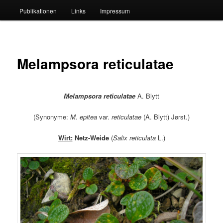
Publikationen
Links
Impressum
Melampsora reticulatae
Melampsora reticulatae
A. Blytt
(Synonyme:
M. epitea
var.
reticulatae
(A. Blytt) Jørst.)
Wirt:
Netz-Weide
(
Salix reticulata
L.)