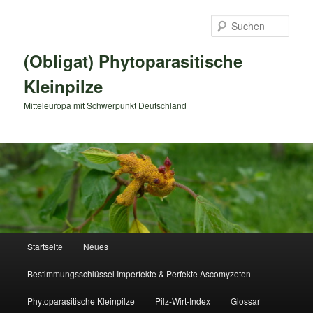
Zum
primären
Such
Inhalt
springen
(Obligat) Phytoparasitische
Kleinpilze
Mitteleuropa mit Schwerpunkt Deutschland
Hauptmenü
Startseite
Neues
Bestimmungsschlüssel Imperfekte & Perfekte Ascomyzeten
Phytoparasitische Kleinpilze
Pilz-Wirt-Index
Glossar