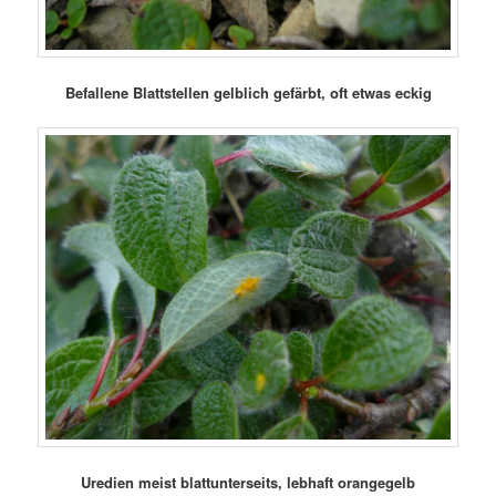
Befallene Blattstellen gelblich gefärbt, oft etwas eckig
Uredien meist blattunterseits, lebhaft orangegelb