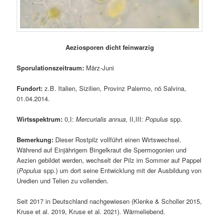
Aeziosporen dicht feinwarzig
Sporulationszeitraum:
März-Juni
Fundort:
z.B. Italien, Sizilien, Provinz Palermo, nö Salvina,
01.04.2014.
Wirtsspektrum:
0,I:
Mercurialis annua
, II,III:
Populus
spp.
Bemerkung:
Dieser Rostpilz vollführt einen Wirtswechsel.
Während auf Einjährigem Bingelkraut die Spermogonien und
Aezien gebildet werden, wechselt der Pilz im Sommer auf Pappel
(
Populus
spp.) um dort seine Entwicklung mit der Ausbildung von
Uredien und Telien zu vollenden.
Seit 2017 in Deutschland nachgewiesen (Klenke & Scholler 2015,
Kruse et al. 2019, Kruse et al. 2021). Wärmeliebend.