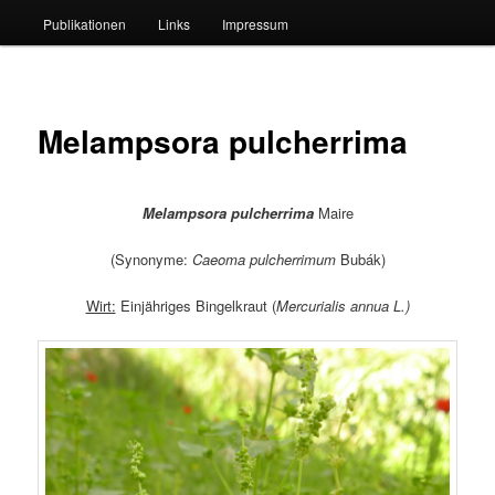
Publikationen
Links
Impressum
Melampsora pulcherrima
Melampsora pulcherrima
Maire
(Synonyme:
Caeoma pulcherrimum
Bubák)
Wirt:
Einjähriges Bingelkraut (
Mercurialis annua L.)