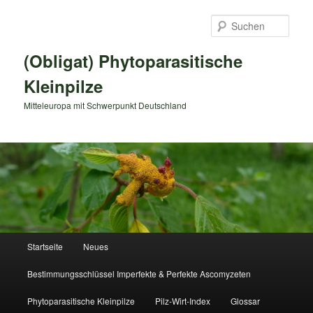
Zum
primären
Such
Inhalt
springen
(Obligat) Phytoparasitische
Kleinpilze
Mitteleuropa mit Schwerpunkt Deutschland
Hauptmenü
Startseite
Neues
Bestimmungsschlüssel Imperfekte & Perfekte Ascomyzeten
Phytoparasitische Kleinpilze
Pilz-Wirt-Index
Glossar