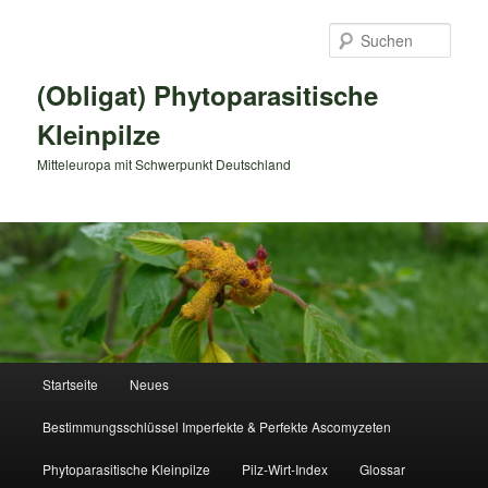
Zum
primären
Such
Inhalt
springen
(Obligat) Phytoparasitische
Kleinpilze
Mitteleuropa mit Schwerpunkt Deutschland
Hauptmenü
Startseite
Neues
Bestimmungsschlüssel Imperfekte & Perfekte Ascomyzeten
Phytoparasitische Kleinpilze
Pilz-Wirt-Index
Glossar