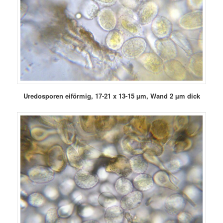
Uredosporen eiförmig, 17-21 x 13-15 µm, Wand 2 µm dick