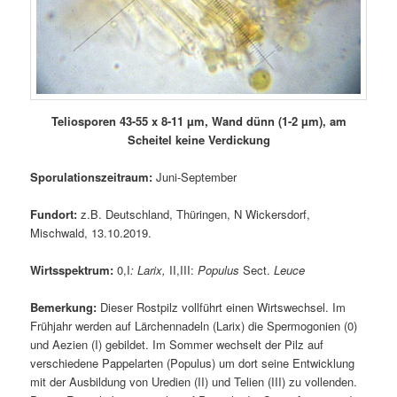
Teliosporen 43-55 x 8-11 µm, Wand dünn (1-2 µm), am
Scheitel keine Verdickung
Sporulationszeitraum:
Juni-September
Fundort:
z.B. Deutschland, Thüringen, N Wickersdorf,
Mischwald, 13.10.2019.
Wirtsspektrum:
0,I
: Larix,
II,III:
Populus
Sect.
Leuce
Bemerkung:
Dieser Rostpilz vollführt einen Wirtswechsel. Im
Frühjahr werden auf Lärchennadeln (Larix) die Spermogonien (0)
und Aezien (I) gebildet. Im Sommer wechselt der Pilz auf
verschiedene Pappelarten (Populus) um dort seine Entwicklung
mit der Ausbildung von Uredien (II) und Telien (III) zu vollenden.