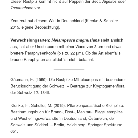
Dieser Rostpilz kommt nicht auf Pappeln der Sect.
Aigeiros
oder
Tacamahaca
vor.
Zerstreut auf diesem Wirt in Deutschland (Klenke & Scholler
2015, eigene Beobachtung).
Verwechslungsarten:
Melampsora magnusiana
sieht ähnlich
aus, hat aber Uredosporen mit einer Wand von 3 µm und etwas
breitere Paraphysenköpfe (bis zu 22 µm). Ob die Art ebenfalls
braune Paraphysen ausbildet ist nicht bekannt.
Gäumann, E. (1959): Die Rostpilze Mitteleuropas mit besonderer
Berücksichtigung der Schweiz. – Beiträge zur Kryptogamenflora
der Schweiz 12: 134ff.
Klenke, F., Scholler, M. (2015): Pflanzenparasitische Kleinpilze.
Bestimmungsbuch für Brand-, Rost-, Mehltau-, Flagellatenpilze
und Wucherlingsverwandte in Deutschland, Österreich, der
Schweiz und Südtirol. – Berlin, Heidelberg: Springer Spektrum:
651.