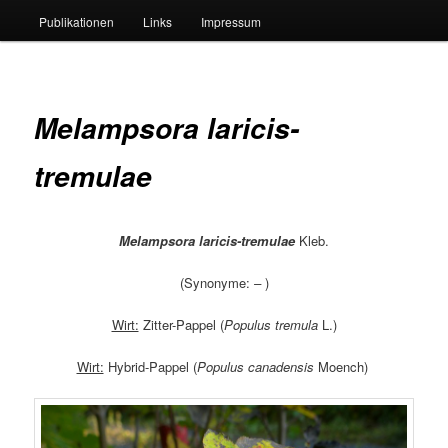
Publikationen
Links
Impressum
Melampsora laricis-
tremulae
Melampsora laricis-tremulae
Kleb.
(Synonyme:
–
)
Wirt:
Zitter-Pappel (
Populus tremula
L.)
Wirt:
Hybrid-Pappel (
Populus canadensis
Moench)