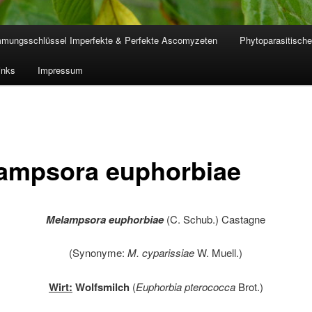
mmungsschlüssel Imperfekte & Perfekte Ascomyzeten
Phytoparasitische
inks
Impressum
ampsora euphorbiae
Melampsora euphorbiae
(C. Schub.) Castagne
(Synonyme:
M. cyparissiae
W. Muell.)
Wirt:
Wolfsmilch
(
Euphorbia pterococca
Brot.)