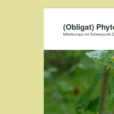
Zum
primären
Inhalt
(Obligat) Phyt
springen
Mitteleuropa mit Schwerpunkt 