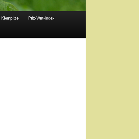
 Kleinpilze
Pilz-Wirt-Index