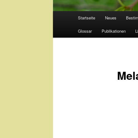
Hauptmenü
Startseite
Neues
Besti
Glossar
Publikationen
L
Mel