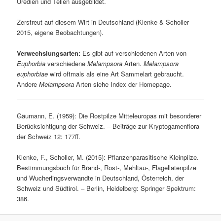
Uredien und Telien ausgebildet.
Zerstreut auf diesem Wirt in Deutschland (Klenke & Scholler
2015, eigene Beobachtungen).
Verwechslungsarten:
Es gibt auf verschiedenen Arten von
Euphorbia
verschiedene
Melampsora
Arten.
Melampsora
euphorbiae
wird oftmals als eine Art Sammelart gebraucht.
Andere
Melampsora
Arten siehe Index der Homepage.
Gäumann, E. (1959): Die Rostpilze Mitteleuropas mit besonderer
Berücksichtigung der Schweiz. – Beiträge zur Kryptogamenflora
der Schweiz 12: 177ff.
Klenke, F., Scholler, M. (2015): Pflanzenparasitische Kleinpilze.
Bestimmungsbuch für Brand-, Rost-, Mehltau-, Flagellatenpilze
und Wucherlingsverwandte in Deutschland, Österreich, der
Schweiz und Südtirol. – Berlin, Heidelberg: Springer Spektrum:
386.