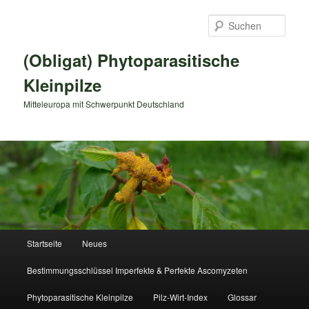
Zum
primären
Such
Inhalt
springen
(Obligat) Phytoparasitische
Kleinpilze
Mitteleuropa mit Schwerpunkt Deutschland
Hauptmenü
Startseite
Neues
Bestimmungsschlüssel Imperfekte & Perfekte Ascomyzeten
Phytoparasitische Kleinpilze
Pilz-Wirt-Index
Glossar