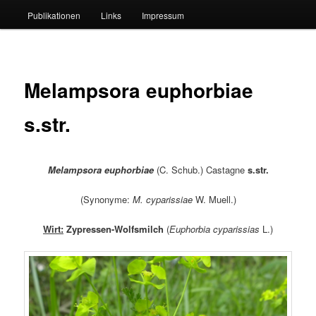
Publikationen
Links
Impressum
Melampsora euphorbiae
s.str.
Melampsora euphorbiae
(C. Schub.) Castagne
s.str.
(Synonyme:
M. cyparissiae
W. Muell.)
Wirt:
Zypressen-Wolfsmilch
(
Euphorbia cyparissias
L.)