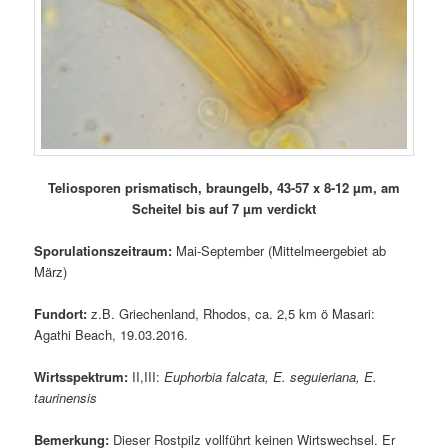
Teliosporen prismatisch, braungelb, 43-57 x 8-12 µm, am
Scheitel bis auf 7 µm verdickt
Sporulationszeitraum:
Mai-September (Mittelmeergebiet ab
März)
Fundort:
z.B. Griechenland, Rhodos, ca. 2,5 km ö Masari:
Agathi Beach, 19.03.2016.
Wirtsspektrum:
II,III:
Euphorbia falcata, E. seguieriana, E.
taurinensis
Bemerkung:
Dieser Rostpilz vollführt keinen Wirtswechsel. Er