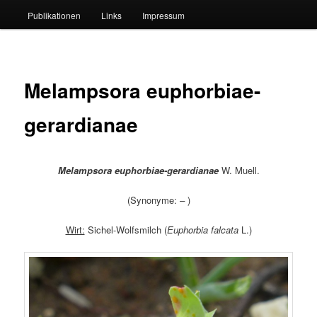
Publikationen
Links
Impressum
Melampsora euphorbiae-
gerardianae
Melampsora euphorbiae-gerardianae
W. Muell.
(Synonyme:
–
)
Wirt:
Sichel-Wolfsmilch (
Euphorbia falcata
L.)