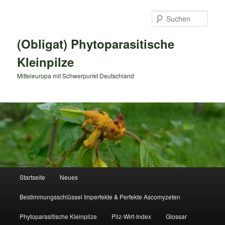
Zum
primären
Such
Inhalt
springen
(Obligat) Phytoparasitische
Kleinpilze
Mitteleuropa mit Schwerpunkt Deutschland
Hauptmenü
Startseite
Neues
Bestimmungsschlüssel Imperfekte & Perfekte Ascomyzeten
Phytoparasitische Kleinpilze
Pilz-Wirt-Index
Glossar