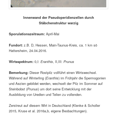
Innenwand der Pseudoperidienzellen durch
Stäbchenstruktur warzig
Sporulationszeitraum:
April-Mai
Fundort:
z.B. D, Hessen, Main-Taunus-Kreis, ca. 1 km sö
Hattersheim, 24.04.2016.
Wirtsspektrum:
0,I:
Eranthis
, II,III:
Prunus
Bemerkung:
Dieser Rostpilz vollführt einen Wirtswechsel.
Während auf Winterling (
Eranthis
) im Frühjahr die Spermogonien
und Aezien gebildet werden, wechselt der Pilz im Sommer auf
Steinbobst (
Prunus
) um dort seine Entwicklung mit der
Ausbildung von Uredien und Telien zu vollenden.
Zerstreut auf diesem Wirt in Deutschland (Klenke & Scholler
2015, Kruse et al. 2016a,b, eigene Beobachtungen).