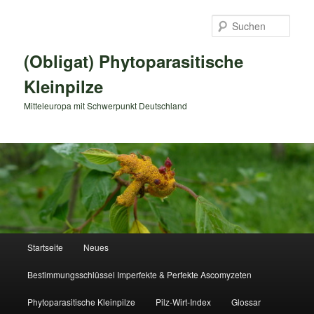
Zum
primären
Such
Inhalt
springen
(Obligat) Phytoparasitische
Kleinpilze
Mitteleuropa mit Schwerpunkt Deutschland
Hauptmenü
Startseite
Neues
Bestimmungsschlüssel Imperfekte & Perfekte Ascomyzeten
Phytoparasitische Kleinpilze
Pilz-Wirt-Index
Glossar