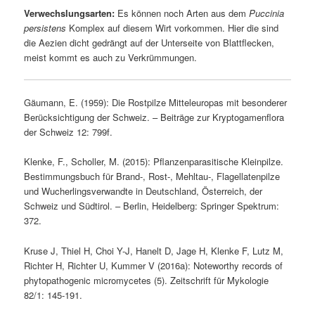
Verwechslungsarten:
Es können noch Arten aus dem
Puccinia
persistens
Komplex auf diesem Wirt vorkommen. Hier die sind
die Aezien dicht gedrängt auf der Unterseite von Blattflecken,
meist kommt es auch zu Verkrümmungen.
Gäumann, E. (1959): Die Rostpilze Mitteleuropas mit besonderer
Berücksichtigung der Schweiz. – Beiträge zur Kryptogamenflora
der Schweiz 12: 799f.
Klenke, F., Scholler, M. (2015): Pflanzenparasitische Kleinpilze.
Bestimmungsbuch für Brand-, Rost-, Mehltau-, Flagellatenpilze
und Wucherlingsverwandte in Deutschland, Österreich, der
Schweiz und Südtirol. – Berlin, Heidelberg: Springer Spektrum:
372.
Kruse J, Thiel H, Choi Y-J, Hanelt D, Jage H, Klenke F, Lutz M,
Richter H, Richter U, Kummer V (2016a): Noteworthy records of
phytopathogenic micromycetes (5). Zeitschrift für Mykologie
82/1: 145-191.