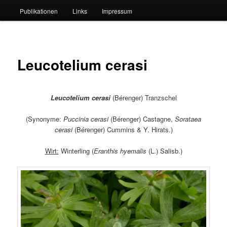
Publikationen
Links
Impressum
Leucotelium cerasi
Leucotelium cerasi
(Bérenger) Tranzschel
(Synonyme:
Puccinia cerasi
(Bérenger) Castagne,
Sorataea
cerasi
(Bérenger) Cummins & Y. Hirats.)
Wirt:
Winterling (
Eranthis hyemalis
(L.) Salisb.)