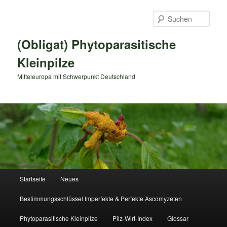
Zum
primären
Such
Inhalt
springen
(Obligat) Phytoparasitische
Kleinpilze
Mitteleuropa mit Schwerpunkt Deutschland
Hauptmenü
Startseite
Neues
Bestimmungsschlüssel Imperfekte & Perfekte Ascomyzeten
Phytoparasitische Kleinpilze
Pilz-Wirt-Index
Glossar