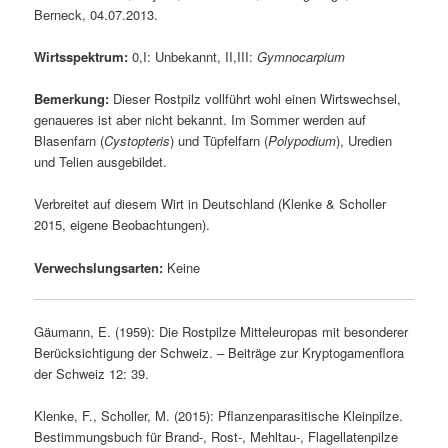
Berneck, 04.07.2013.
Wirtsspektrum:
0,I: Unbekannt, II,III:
Gymnocarpium
Bemerkung:
Dieser Rostpilz vollführt wohl einen Wirtswechsel,
genaueres ist aber nicht bekannt. Im Sommer werden auf
Blasenfarn (
Cystopteris
) und Tüpfelfarn (
Polypodium
), Uredien
und Telien ausgebildet.
Verbreitet auf diesem Wirt in Deutschland (Klenke & Scholler
2015, eigene Beobachtungen).
Verwechslungsarten:
Keine
Gäumann, E. (1959): Die Rostpilze Mitteleuropas mit besonderer
Berücksichtigung der Schweiz. – Beiträge zur Kryptogamenflora
der Schweiz 12: 39.
Klenke, F., Scholler, M. (2015): Pflanzenparasitische Kleinpilze.
Bestimmungsbuch für Brand-, Rost-, Mehltau-, Flagellatenpilze