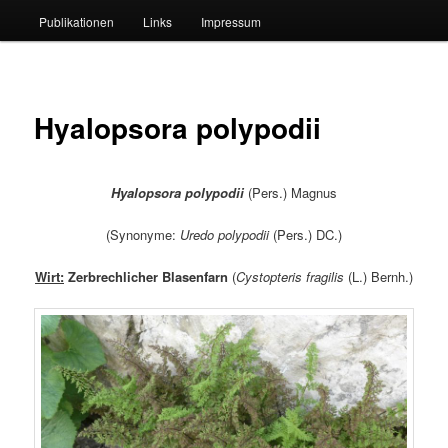
Publikationen
Links
Impressum
Hyalopsora polypodii
Hyalopsora polypodii
(Pers.) Magnus
(Synonyme:
Uredo polypodii
(Pers.) DC.)
Wirt:
Zerbrechlicher Blasenfarn
(
Cystopteris fragilis
(L.) Bernh.)