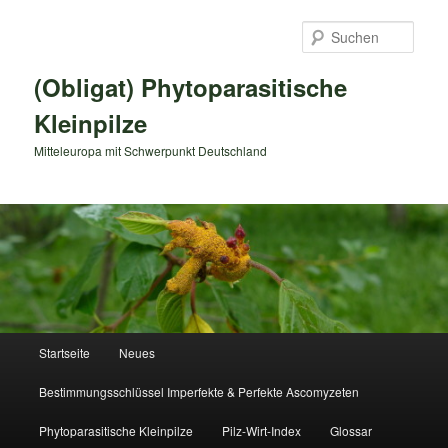
Zum
primären
Such
Inhalt
springen
(Obligat) Phytoparasitische
Kleinpilze
Mitteleuropa mit Schwerpunkt Deutschland
Hauptmenü
Startseite
Neues
Bestimmungsschlüssel Imperfekte & Perfekte Ascomyzeten
Phytoparasitische Kleinpilze
Pilz-Wirt-Index
Glossar