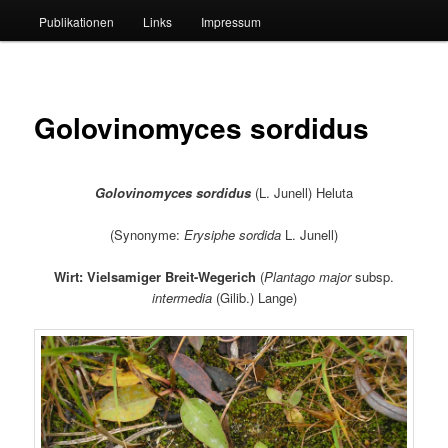
Publikationen
Links
Impressum
Golovinomyces sordidus
Golovinomyces sordidus
(L. Junell) Heluta
(Synonyme:
Erysiphe sordida
L. Junell)
Wirt: Vielsamiger Breit-Wegerich
(
Plantago major
subsp.
intermedia
(Gilib.) Lange)