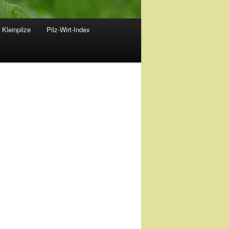
 Kleinpilze
Pilz-Wirt-Index