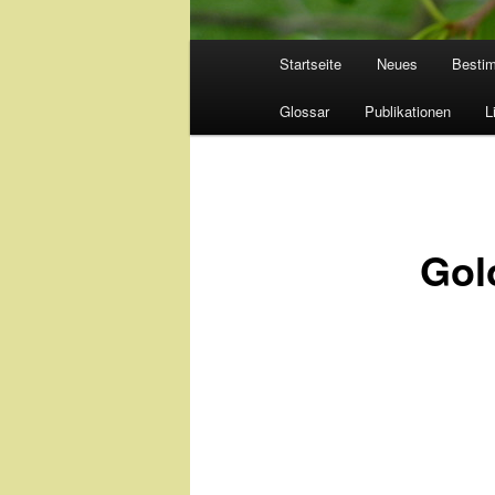
Hauptmenü
Startseite
Neues
Besti
Glossar
Publikationen
L
Gol