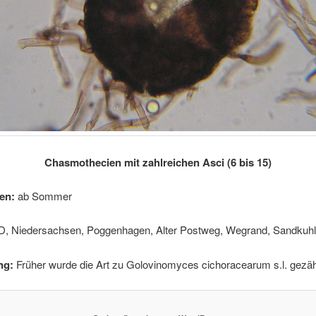
Chasmothecien mit zahlreichen Asci (6 bis 15)
en:
ab Sommer
D, Niedersachsen, Poggenhagen, Alter Postweg, Wegrand, Sandkuh
ng:
Früher wurde die Art zu Golovinomyces cichoracearum s.l. gezäh