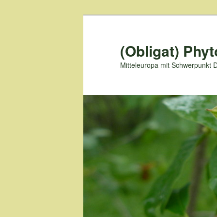
Zum
primären
Inhalt
(Obligat) Phyt
springen
Mitteleuropa mit Schwerpunkt 