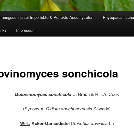
mmungsschlüssel Imperfekte & Perfekte Ascomyzeten
Phytoparasitische
inks
Impressum
ovinomyces sonchicola
Golovinomyces sonchicola
U. Braun & R.T.A. Cook
(Synonym:
Oidium sonchi-arvensis
Sawada)
Wirt:
Acker-Gänsedistel
(
Sonchus arvensis
L.)