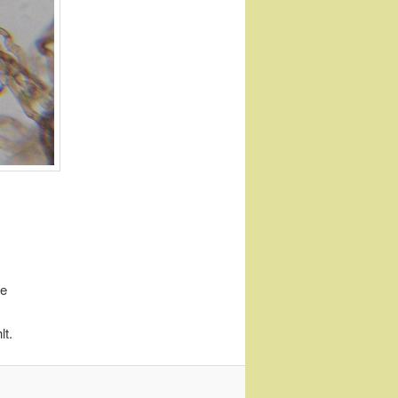
le
lt.