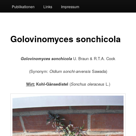
Publikationen
Links
Impressum
Golovinomyces sonchicola
Golovinomyces sonchicola
U. Braun & R.T.A. Cook
(Synonym:
Oidium sonchi-arvensis
Sawada)
Wirt:
Kohl-Gänsedistel
(
Sonchus oleraceus
L.)