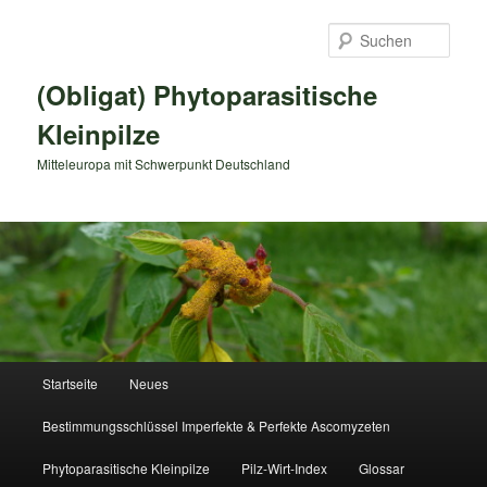
Zum
primären
Such
Inhalt
springen
(Obligat) Phytoparasitische
Kleinpilze
Mitteleuropa mit Schwerpunkt Deutschland
Hauptmenü
Startseite
Neues
Bestimmungsschlüssel Imperfekte & Perfekte Ascomyzeten
Phytoparasitische Kleinpilze
Pilz-Wirt-Index
Glossar