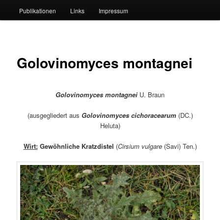
Publikationen
Links
Impressum
Golovinomyces montagnei
Golovinomyces montagnei
U. Braun
(ausgegliedert aus
Golovinomyces cichoracearum
(DC.)
Heluta)
Wirt:
Gewöhnliche Kratzdistel
(
Cirsium vulgare
(Savi) Ten.)