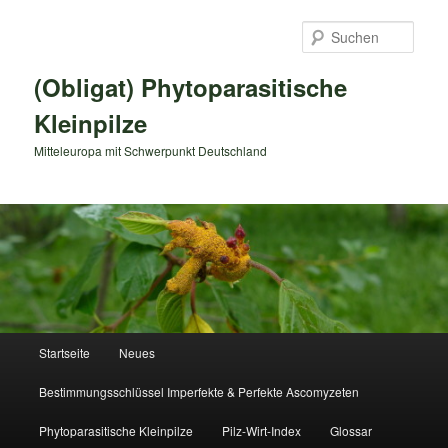
Zum
primären
Such
Inhalt
springen
(Obligat) Phytoparasitische
Kleinpilze
Mitteleuropa mit Schwerpunkt Deutschland
Hauptmenü
Startseite
Neues
Bestimmungsschlüssel Imperfekte & Perfekte Ascomyzeten
Phytoparasitische Kleinpilze
Pilz-Wirt-Index
Glossar