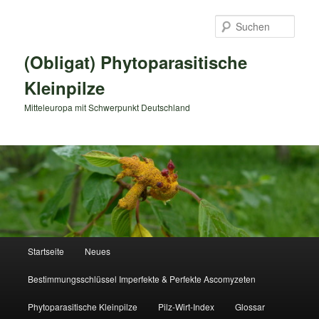
Zum
primären
Such
Inhalt
springen
(Obligat) Phytoparasitische
Kleinpilze
Mitteleuropa mit Schwerpunkt Deutschland
Hauptmenü
Startseite
Neues
Bestimmungsschlüssel Imperfekte & Perfekte Ascomyzeten
Phytoparasitische Kleinpilze
Pilz-Wirt-Index
Glossar