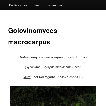
Publikationen
Links
Impressum
Golovinomyces
macrocarpus
Golovinomyces macrocarpus
(Speer) U. Braun
(Synonyme:
Erysiphe macrocarpa
Speer)
Wirt:
Edel-Schafgarbe
(
Achillea nobilis
L.)