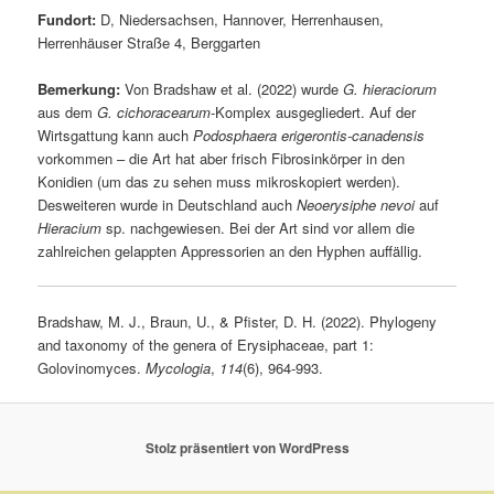
Fundort:
D, Niedersachsen, Hannover, Herrenhausen,
Herrenhäuser Straße 4, Berggarten
Bemerkung:
Von Bradshaw et al. (2022) wurde
G. hieraciorum
aus dem
G. cichoracearum
-Komplex ausgegliedert. Auf der
Wirtsgattung kann auch
Podosphaera erigerontis-canadensis
vorkommen – die Art hat aber frisch Fibrosinkörper in den
Konidien (um das zu sehen muss mikroskopiert werden).
Desweiteren wurde in Deutschland auch
Neoerysiphe nevoi
auf
Hieracium
sp. nachgewiesen. Bei der Art sind vor allem die
zahlreichen gelappten Appressorien an den Hyphen auffällig.
Bradshaw, M. J., Braun, U., & Pfister, D. H. (2022). Phylogeny
and taxonomy of the genera of Erysiphaceae, part 1:
Golovinomyces.
Mycologia
,
114
(6), 964-993.
Stolz präsentiert von WordPress