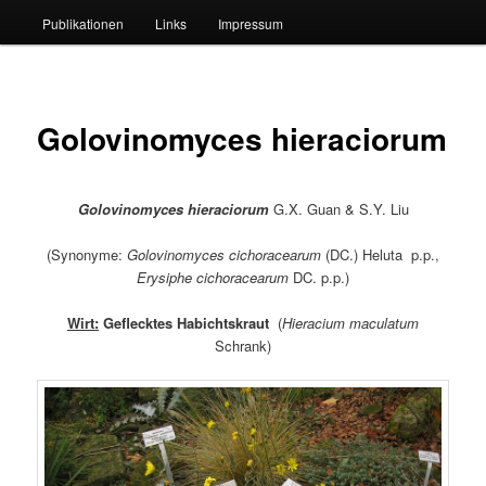
Publikationen
Links
Impressum
Golovinomyces hieraciorum
Golovinomyces hieraciorum
G.X. Guan & S.Y. Liu
(Synonyme:
Golovinomyces cichoracearum
(DC.) Heluta p.p.,
Erysiphe cichoracearum
DC. p.p.)
Wirt:
Geflecktes Habichtskraut
(
Hieracium maculatum
Schrank)