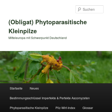
Zum
primären
Such
Inhalt
springen
(Obligat) Phytoparasitische
Kleinpilze
Mitteleuropa mit Schwerpunkt Deutschland
Hauptmenü
Startseite
Neues
Bestimmungsschlüssel Imperfekte & Perfekte Ascomyzeten
Phytoparasitische Kleinpilze
Pilz-Wirt-Index
Glossar