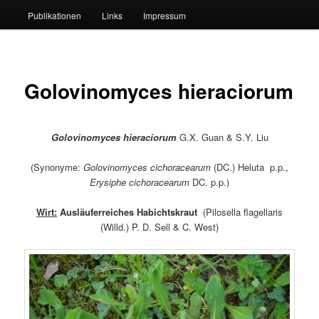
Publikationen
Links
Impressum
Golovinomyces hieraciorum
Golovinomyces hieraciorum
G.X. Guan & S.Y. Liu
(Synonyme:
Golovinomyces cichoracearum
(DC.) Heluta p.p.,
Erysiphe cichoracearum
DC. p.p.)
Wirt:
Ausläuferreiches Habichtskraut
(Pilosella flagellaris
(Willd.) P. D. Sell & C. West)