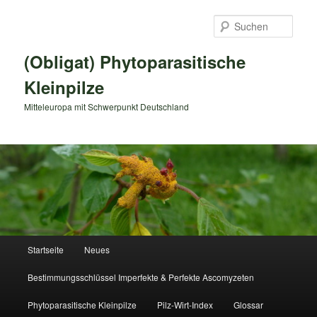
Zum
primären
Such
Inhalt
springen
(Obligat) Phytoparasitische
Kleinpilze
Mitteleuropa mit Schwerpunkt Deutschland
Hauptmenü
Startseite
Neues
Bestimmungsschlüssel Imperfekte & Perfekte Ascomyzeten
Phytoparasitische Kleinpilze
Pilz-Wirt-Index
Glossar