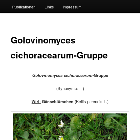
Publikationen
Links
Impressum
Golovinomyces
cichoracearum-Gruppe
Golovinomyces cichoracearum
-Gruppe
(Synonyme: – )
Wirt:
Gänseblümchen
(Bellis perennis L.)