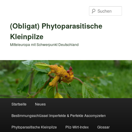
Zum
primären
Such
Inhalt
springen
(Obligat) Phytoparasitische
Kleinpilze
Mitteleuropa mit Schwerpunkt Deutschland
Hauptmenü
Startseite
Neues
Bestimmungsschlüssel Imperfekte & Perfekte Ascomyzeten
Phytoparasitische Kleinpilze
Pilz-Wirt-Index
Glossar