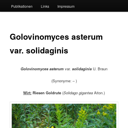
Publikationen
Links
Impressum
Golovinomyces asterum
var. solidaginis
Golovinomyces asterum
var.
solidaginis
U. Braun
(Synonyme: – )
Wirt:
Riesen Goldrute
(
Solidago gigantea
Aiton.)