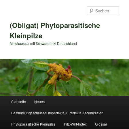
Zum
primären
Such
Inhalt
springen
(Obligat) Phytoparasitische
Kleinpilze
Mitteleuropa mit Schwerpunkt Deutschland
Hauptmenü
Startseite
Neues
Bestimmungsschlüssel Imperfekte & Perfekte Ascomyzeten
Phytoparasitische Kleinpilze
Pilz-Wirt-Index
Glossar