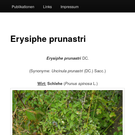
Publikationen
Links
Impressum
Erysiphe prunastri
Erysiphe prunastri
DC.
(Synonyme:
Uncinula prunastri
(DC.) Sacc.)
Wirt:
Schlehe
(
Prunus spinosa
L.)