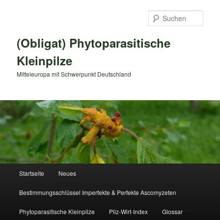
Zum
primären
Such
Inhalt
springen
(Obligat) Phytoparasitische
Kleinpilze
Mitteleuropa mit Schwerpunkt Deutschland
Hauptmenü
Startseite
Neues
Bestimmungsschlüssel Imperfekte & Perfekte Ascomyzeten
Phytoparasitische Kleinpilze
Pilz-Wirt-Index
Glossar