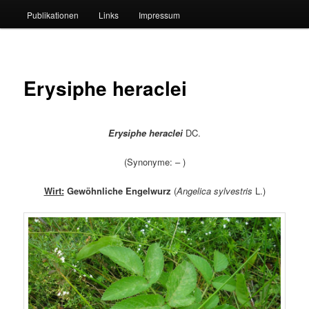
Publikationen
Links
Impressum
Erysiphe heraclei
Erysiphe heraclei
DC.
(Synonyme: – )
Wirt:
Gewöhnliche Engelwurz
(
Angelica sylvestris
L.)