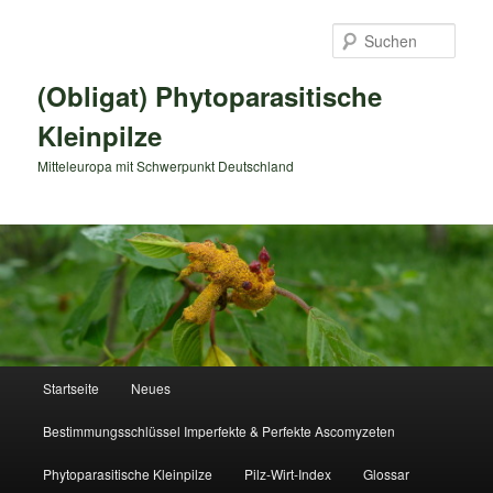
Zum
primären
Such
Inhalt
springen
(Obligat) Phytoparasitische
Kleinpilze
Mitteleuropa mit Schwerpunkt Deutschland
Hauptmenü
Startseite
Neues
Bestimmungsschlüssel Imperfekte & Perfekte Ascomyzeten
Phytoparasitische Kleinpilze
Pilz-Wirt-Index
Glossar