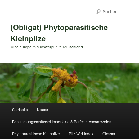
Zum
primären
Such
Inhalt
springen
(Obligat) Phytoparasitische
Kleinpilze
Mitteleuropa mit Schwerpunkt Deutschland
Hauptmenü
Startseite
Neues
Bestimmungsschlüssel Imperfekte & Perfekte Ascomyzeten
Phytoparasitische Kleinpilze
Pilz-Wirt-Index
Glossar