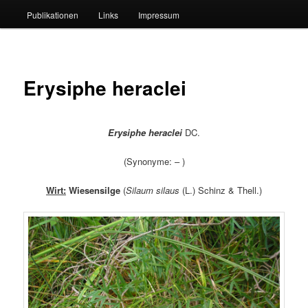
Publikationen
Links
Impressum
Erysiphe heraclei
Erysiphe heraclei
DC.
(Synonyme: – )
Wirt:
Wiesensilge
(
Silaum silaus
(L.) Schinz & Thell.)