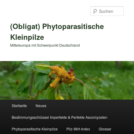
Zum
primären
Such
Inhalt
springen
(Obligat) Phytoparasitische
Kleinpilze
Mitteleuropa mit Schwerpunkt Deutschland
Hauptmenü
Startseite
Neues
Bestimmungsschlüssel Imperfekte & Perfekte Ascomyzeten
Phytoparasitische Kleinpilze
Pilz-Wirt-Index
Glossar