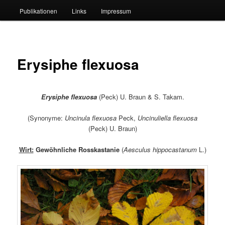
Publikationen
Links
Impressum
Erysiphe flexuosa
Erysiphe flexuosa
(Peck) U. Braun & S. Takam.
(Synonyme:
Uncinula flexuosa
Peck,
Uncinuliella flexuosa
(Peck) U. Braun)
Wirt:
Gewöhnliche Rosskastanie
(
Aesculus hippocastanum
L.)