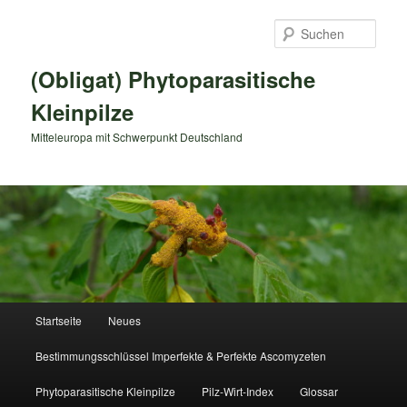
Zum
primären
Such
Inhalt
springen
(Obligat) Phytoparasitische
Kleinpilze
Mitteleuropa mit Schwerpunkt Deutschland
Hauptmenü
Startseite
Neues
Bestimmungsschlüssel Imperfekte & Perfekte Ascomyzeten
Phytoparasitische Kleinpilze
Pilz-Wirt-Index
Glossar