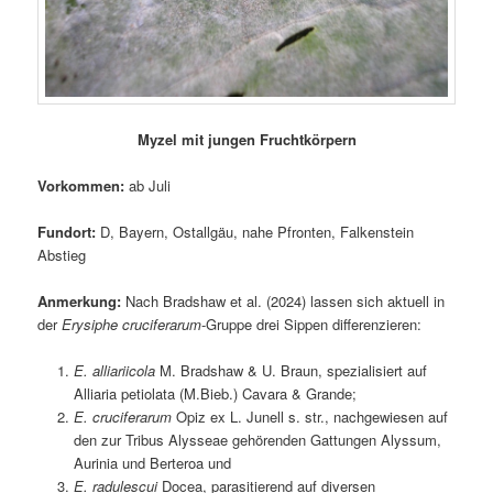
Myzel mit jungen Fruchtkörpern
Vorkommen:
ab Juli
Fundort:
D, Bayern, Ostallgäu, nahe Pfronten, Falkenstein
Abstieg
Anmerkung:
Nach Bradshaw et al. (2024) lassen sich aktuell in
der
Erysiphe cruciferarum
-Gruppe drei Sippen differenzieren:
E. alliariicola
M. Bradshaw & U. Braun, spezialisiert auf
Alliaria petiolata (M.Bieb.) Cavara & Grande;
E. cruciferarum
Opiz ex L. Junell s. str., nachgewiesen auf
den zur Tribus Alysseae gehörenden Gattungen Alyssum,
Aurinia und Berteroa und
E. radulescui
Docea, parasitierend auf diversen