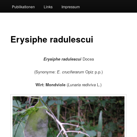
Publikationen
Links
Impressum
Erysiphe radulescui
Erysiphe radulescui
Docea
(Synonyme:
E. cruciferarum
Opiz p.p.)
Wirt: Mondviole
(
Lunaria rediviva
L.)