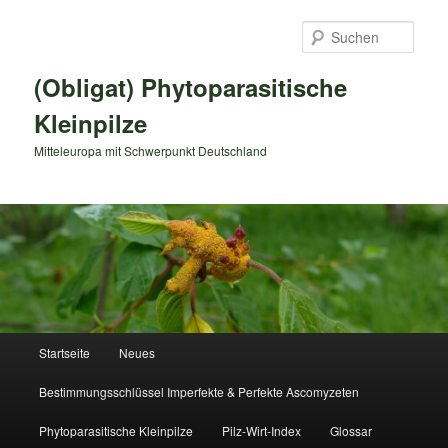
Zum
primären
Such
Inhalt
springen
(Obligat) Phytoparasitische
Kleinpilze
Mitteleuropa mit Schwerpunkt Deutschland
Hauptmenü
Startseite
Neues
Bestimmungsschlüssel Imperfekte & Perfekte Ascomyzeten
Phytoparasitische Kleinpilze
Pilz-Wirt-Index
Glossar