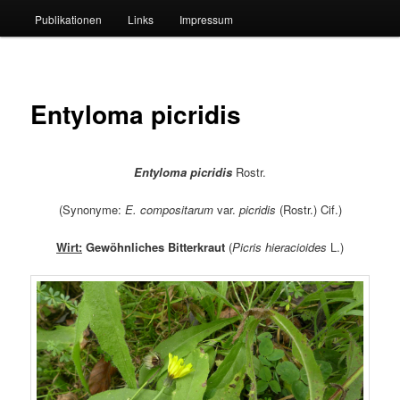
Publikationen
Links
Impressum
Entyloma picridis
Entyloma picridis
Rostr.
(Synonyme:
E. compositarum
var.
picridis
(Rostr.) Cif.)
Wirt:
Gewöhnliches Bitterkraut
(
Picris hieracioides
L.)