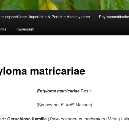
mmungsschlüssel Imperfekte & Perfekte Ascomyzeten
Phytoparasitische
inks
Impressum
yloma matricariae
Entyloma matricariae
Rostr.
(Synonyme:
E. trailii
Massee)
irt:
Geruchlose Kamille
(
Tripleurospermum perforatum
(Mérat) Lain