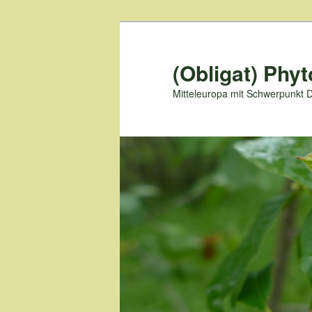
Zum
primären
Inhalt
(Obligat) Phyt
springen
Mitteleuropa mit Schwerpunkt 