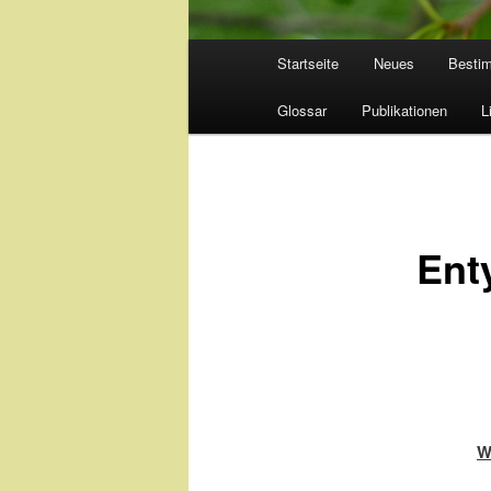
Hauptmenü
Startseite
Neues
Besti
Glossar
Publikationen
L
Ent
W