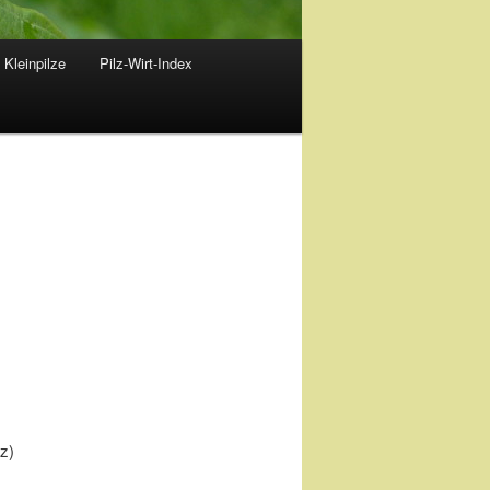
 Kleinpilze
Pilz-Wirt-Index
z)