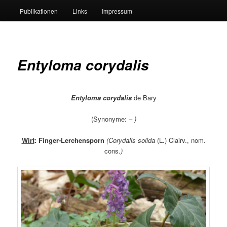
Publikationen
Links
Impressum
Entyloma corydalis
Entyloma corydalis
de Bary
(Synonyme: –
)
Wirt
:
Finger-Lerchensporn
(Corydalis solida
(L.) Clairv., nom.
cons.
)