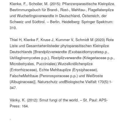
Klenke, F., Scholler, M. (2015): Pflanzenparasitische Kleinpilze.
Bestimmungsbuch für Brand-, Rost-, Mehltau-, Flagellatenpilze
und Wucherlingsverwandte in Deutschland, Österreich, der
Schweiz und Südtirol. – Berlin, Heidelberg: Springer Spektrum:
310.
Thiel H, Klenke F, Kruse J, Kummer V, Schmidt M (2023) Rote
Liste und Gesamtartenlisteder phytoparasitischen Kleinpilze
Deutschlands [Brandpilzverwandte (Exobasidiomycetesp.p.,
Ustilaginomycetes p.p.), Rostpilzverwandte (Kriegeriaceae p.p.,
Microbotryales, Pucciniales),Wurzelknöllchenpilze
(Entorrhizaceae), Echte Mehltaupilze (Erysiphaceae),
FalscheMehltaue (Peronosporaceae p.p.) und Weißroste
(Albuginaceae)]. Naturschutz undBiologische Vielfalt 170(5):1-
347.
Vánky, K. (2012): Smut fungi of the world. – St. Paul: APS-
Press: 164.
.