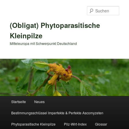
Zum
primären
Such
Inhalt
springen
(Obligat) Phytoparasitische
Kleinpilze
Mitteleuropa mit Schwerpunkt Deutschland
Hauptmenü
Startseite
Neues
Bestimmungsschlüssel Imperfekte & Perfekte Ascomyzeten
Phytoparasitische Kleinpilze
Pilz-Wirt-Index
Glossar