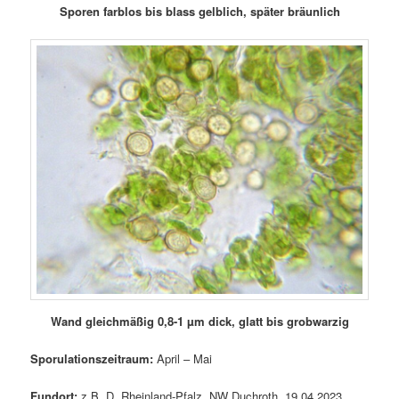
Sporen farblos bis blass gelblich, später bräunlich
Wand gleichmäßig 0,8-1 µm dick, glatt bis grobwarzig
Sporulationszeitraum:
April – Mai
Fundort:
z.B. D, Rheinland-Pfalz, NW Duchroth, 19.04.2023.