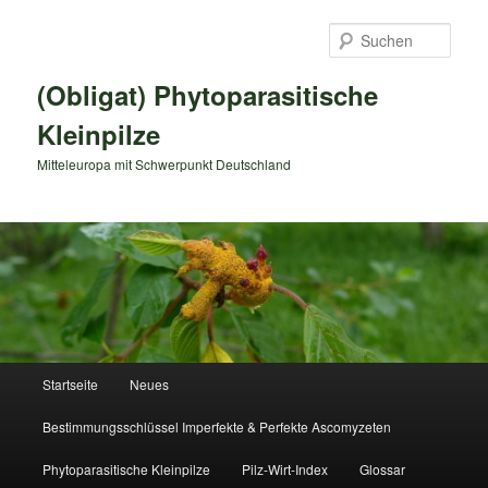
Zum
primären
Such
Inhalt
springen
(Obligat) Phytoparasitische
Kleinpilze
Mitteleuropa mit Schwerpunkt Deutschland
Hauptmenü
Startseite
Neues
Bestimmungsschlüssel Imperfekte & Perfekte Ascomyzeten
Phytoparasitische Kleinpilze
Pilz-Wirt-Index
Glossar