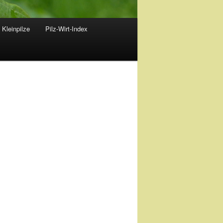
 Kleinpilze
Pilz-Wirt-Index