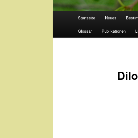
Hauptmenü
Startseite
Neues
Besti
Glossar
Publikationen
L
Dil