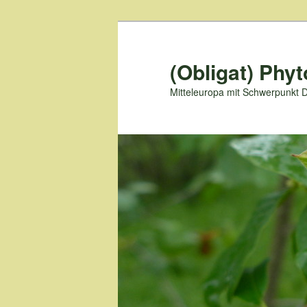
Zum
primären
Inhalt
(Obligat) Phyt
springen
Mitteleuropa mit Schwerpunkt 