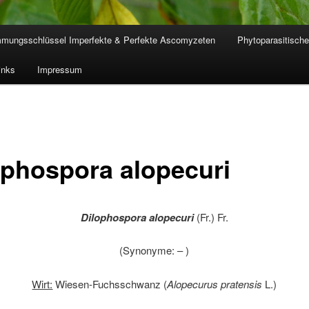
mmungsschlüssel Imperfekte & Perfekte Ascomyzeten
Phytoparasitische
inks
Impressum
ophospora alopecuri
Dilophospora alopecuri
(Fr.) Fr.
(Synonyme: – )
Wirt:
Wiesen-Fuchsschwanz (
Alopecurus pratensis
L.)